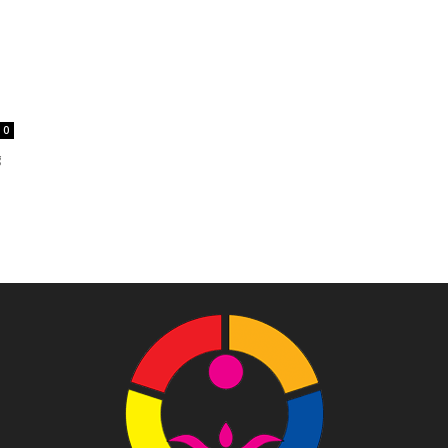
Tôn
0
g
Phật
Quang