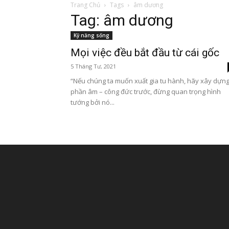
Trang Chủ
Tags
âm dương
Tag: âm dương
Kỹ năng sống
Mọi việc đều bắt đầu từ cái gốc
5 Tháng Tư, 2021
“Nếu chúng ta muốn xuất gia tu hành, hãy xây dựn
phần âm – công đức trước, đừng quan trọng hình
tướng bởi nó...