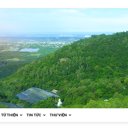
TỪ THIỆN
TIN TỨC
THƯ VIỆN
Thiền