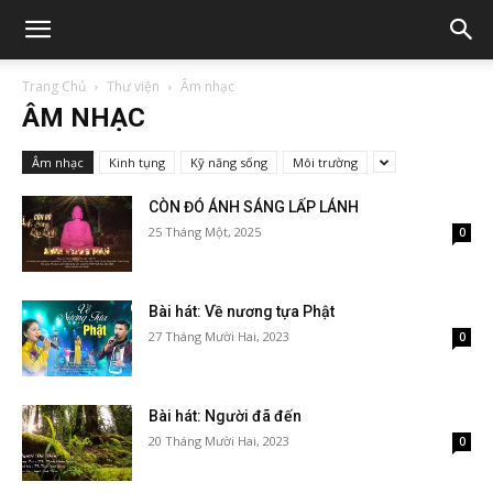
Trang Chủ
Thư viện
Âm nhạc
ÂM NHẠC
Âm nhạc
Kinh tụng
Kỹ năng sống
Môi trường
CÒN ĐÓ ÁNH SÁNG LẤP LÁNH
25 Tháng Một, 2025
0
Bài hát: Về nương tựa Phật
27 Tháng Mười Hai, 2023
0
Bài hát: Người đã đến
20 Tháng Mười Hai, 2023
0