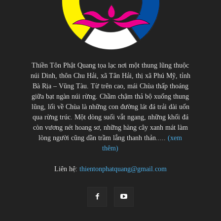
Thiền Tôn Phật Quang tọa lạc nơi một thung lũng thuộc
núi Dinh, thôn Chu Hải, xã Tân Hải, thị xã Phú Mỹ, tỉnh
Bà Rịa – Vũng Tàu. Từ trên cao, mái Chùa thấp thoáng
giữa bạt ngàn núi rừng. Chầm chậm thả bộ xuống thung
lũng, lối về Chùa là những con đường lát đá trải dài uốn
qua rừng trúc. Một dòng suối vắt ngang, những khối đá
còn vương nét hoang sơ, những hàng cây xanh mát làm
lòng người cũng dần trầm lắng thanh thản.....
(xem
thêm)
Liên hệ:
thientonphatquang@gmail.com