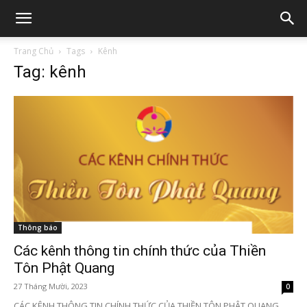
Trang Chủ
Tags
Kênh
Tag: kênh
Thông báo
Các kênh thông tin chính thức của Thiền
Tôn Phật Quang
27 Tháng Mười, 2023
0
CÁC KÊNH THÔNG TIN CHÍNH THỨC CỦA THIỀN TÔN PHẬT QUANG