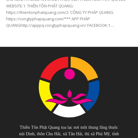
WEBSITE:1. THIỀN TÔN PHẬT QUANG:
https://thientonphatquang.com/2. CÔNG TY PHÁP QUANG:
https://congtyphapquang.com/*** APP PHÁP
QUANGhttp://apppq.congtyphapquang.vn/ FACEBOOK:1....
Thiền Tôn Phật Quang tọa lạc nơi một thung lũng thuộc
núi Dinh, thôn Chu Hải, xã Tân Hải, thị xã Phú Mỹ, tỉnh