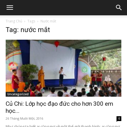
Trang Chủ
Tags
Nước mắt
Tag: nước mắt
Uncategorized
Củ Chi: Lớp học đạo đức cho hơn 300 em
học...
26 Tháng Mười Một, 2016
0
Như chúng ta biết ai cũng mơ về một thế giới thanh bình; ai cũng mơ