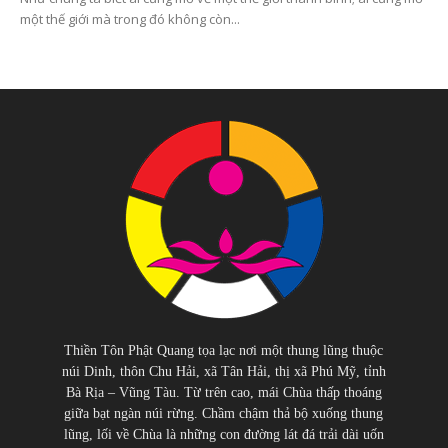
một thế giới mà trong đó không còn...
Thiền Tôn Phật Quang tọa lạc nơi một thung lũng thuộc
núi Dinh, thôn Chu Hải, xã Tân Hải, thị xã Phú Mỹ, tỉnh
Bà Rịa – Vũng Tàu. Từ trên cao, mái Chùa thấp thoáng
giữa bạt ngàn núi rừng. Chầm chậm thả bộ xuống thung
lũng, lối về Chùa là những con đường lát đá trải dài uốn