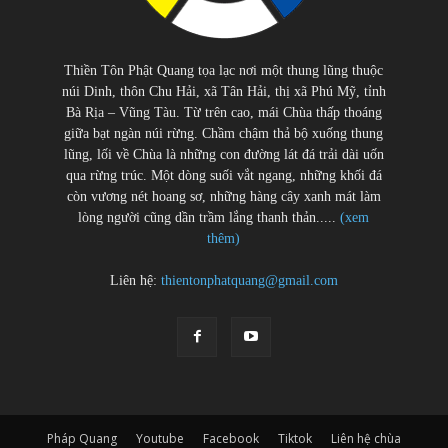
Thiền Tôn Phật Quang tọa lạc nơi một thung lũng thuộc
núi Dinh, thôn Chu Hải, xã Tân Hải, thị xã Phú Mỹ, tỉnh
Bà Rịa – Vũng Tàu. Từ trên cao, mái Chùa thấp thoáng
giữa bạt ngàn núi rừng. Chầm chậm thả bộ xuống thung
lũng, lối về Chùa là những con đường lát đá trải dài uốn
qua rừng trúc. Một dòng suối vắt ngang, những khối đá
còn vương nét hoang sơ, những hàng cây xanh mát làm
lòng người cũng dần trầm lắng thanh thản.....
(xem
thêm)
Liên hệ:
thientonphatquang@gmail.com
Pháp Quang
Youtube
Facebook
Tiktok
Liên hệ chùa