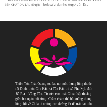
BỀN CHẶT DÀI LÂU (English below) Ví dụ như ông A vốn là...
Thiền Tôn Phật Quang tọa lạc nơi một thung lũng thuộc
núi Dinh, thôn Chu Hải, xã Tân Hải, thị xã Phú Mỹ, tỉnh
Bà Rịa – Vũng Tàu. Từ trên cao, mái Chùa thấp thoáng
giữa bạt ngàn núi rừng. Chầm chậm thả bộ xuống thung
lũng, lối về Chùa là những con đường lát đá trải dài uốn