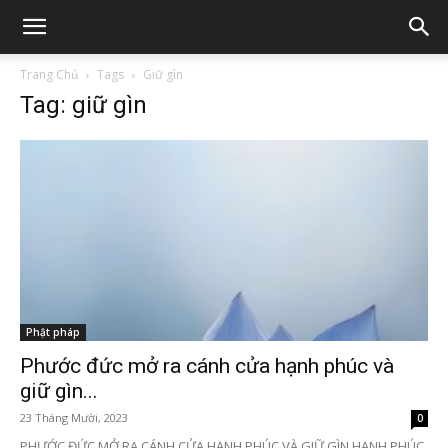
Trang Chủ
Tags
Giữ gìn
Tag: giữ gìn
Phật pháp
Phước đức mở ra cánh cửa hạnh phúc và
giữ gìn...
23 Tháng Mười, 2023
0
PHƯỚC ĐỨC MỞ RA CÁNH CỬA HẠNH PHÚC VÀ GIỮ GÌN HẠNH PHÚC