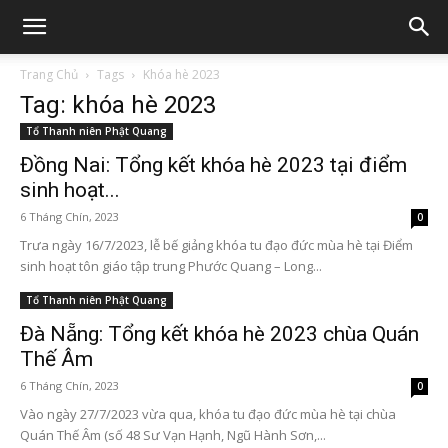
Trang Chủ
Tags
Khóa hè 2023
Tag: khóa hè 2023
Tổ Thanh niên Phật Quang
Đồng Nai: Tổng kết khóa hè 2023 tại điểm
sinh hoạt...
6 Tháng Chín, 2023
0
Trưa ngày 16/7/2023, lễ bế giảng khóa tu đạo đức mùa hè tại Điểm
sinh hoạt tôn giáo tập trung Phước Quang – Long...
Tổ Thanh niên Phật Quang
Đà Nẵng: Tổng kết khóa hè 2023 chùa Quán
Thế Âm
6 Tháng Chín, 2023
0
Vào ngày 27/7/2023 vừa qua, khóa tu đạo đức mùa hè tại chùa
Quán Thế Âm (số 48 Sư Vạn Hạnh, Ngũ Hành Sơn,...