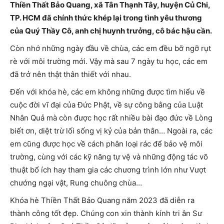
Thiền Thất Bảo Quang, xã Tân Thạnh Tây, huyện Củ Chi,
TP. HCM đã chính thức khép lại trong tình yêu thương
của Quý Thầy Cô, anh chị huynh trưởng, cô bác hậu cần.
Còn nhớ những ngày đầu về chùa, các em đều bỡ ngỡ rụt
rè với môi trường mới. Vậy mà sau 7 ngày tu học, các em
đã trở nên thật thân thiết với nhau.
Đến với khóa hè, các em không những được tìm hiểu về
cuộc đời vĩ đại của Đức Phật, về sự công bằng của Luật
Nhân Quả mà còn được học rất nhiều bài đạo đức về Lòng
biết ơn, diệt trừ lối sống vị kỷ của bản thân… Ngoài ra, các
em cũng được học về cách phân loại rác để bảo vệ môi
trường, cùng với các kỹ năng tự vệ và những động tác võ
thuật bổ ích hay tham gia các chương trình lớn như Vượt
chướng ngại vật, Rung chuông chùa…
Khóa hè Thiền Thất Bảo Quang năm 2023 đã diễn ra
thành công tốt đẹp. Chúng con xin thành kính tri ân Sư