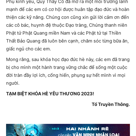
Phụ kính yêu, Quý Thầy Cô đã mở ra một môi trường lành
mạnh để các em có cơ hội được huân tập đạo đức và hoàn
thiện các kỹ năng. Chúng con cũng xin gửi lời cảm ơn đến
các cô bác, huynh đệ thuộc Đạo tràng, Chúng thanh niên
Phật tử Phật Quang miền Nam và các Phật tử tại Thiền
Thất Bảo Quang đã luôn bên cạnh, chăm sóc từng bữa ăn,
giấc ngủ cho các em.
Mong rằng, sau khóa học đạo đức hè này, các em đã trang
bị cho mình một hành trang vững chắc để sống một cuộc
đời tràn đầy lợi ích, cống hiến, phụng sự hết mình vì mọi
người.
TẠM BIỆT KHÓA HÈ YÊU THƯƠNG 2023!
Tổ Truyền Thông.