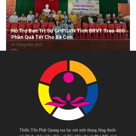
Hỗ Trợ Ban Trị Sự GHPGVN Tỉnh BRVT Trao 400
Phần Quà Tết Cho Bà Con
24 Tháng Một, 2025
Thiền Tôn Phật Quang tọa lạc nơi một thung lũng thuộc