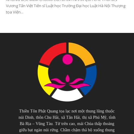
Vương Tấn Việt Tiến sĩ Luật học Trường Đại học Luật Hà Nội Thượng
tọa Viện...
Thiền Tôn Phật Quang tọa lạc nơi một thung lũng thuộc
núi Dinh, thôn Chu Hải, xã Tân Hải, thị xã Phú Mỹ, tỉnh
Bà Rịa – Vũng Tàu. Từ trên cao, mái Chùa thấp thoáng
giữa bạt ngàn núi rừng. Chầm chậm thả bộ xuống thung