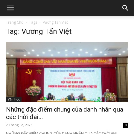
Trang Chủ
Tags
Vương Tấn Việt
Tag: Vương Tấn Việt
Văn học
Những đặc điểm chung của danh nhân qua
các thời đại...
2 Tháng Ba, 2023
0
NHỮNG ĐẶC ĐIỂM CHUNG CỦA DANH NHÂN QUA CÁC THỜI ĐẠI