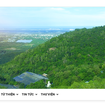
TỪ THIỆN
TIN TỨC
THƯ VIỆN
Thiền