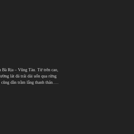
h Bà Rịa – Vũng Tàu. Từ trên cao,
đường lát đá trải dài uốn qua rừng
̃ng dần trầm lắng thanh thản.....