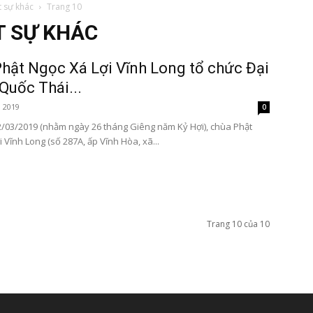
t sự khác
Trang 10
T SỰ KHÁC
hật Ngọc Xá Lợi Vĩnh Long tổ chức Đại
 Quốc Thái...
Tôn
, 2019
0
2/03/2019 (nhằm ngày 26 tháng Giêng năm Kỷ Hợi), chùa Phật
 Vĩnh Long (số 287A, ấp Vĩnh Hòa, xã...
Phật
Trang 10 của 10
Quang