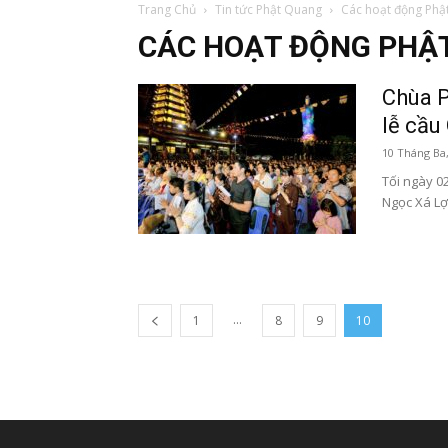
Trang Chủ
Tin tức Phật Quang
Các hoạt động Phậ
CÁC HOẠT ĐỘNG PHẬ
Chùa P
lễ cầu
10 Tháng Ba
Tối ngày 0
Ngọc Xá Lợi
...
1
8
9
10