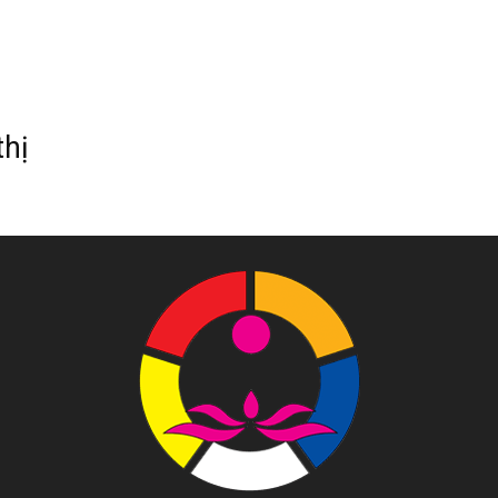
Tôn
thị
Phật
Quang