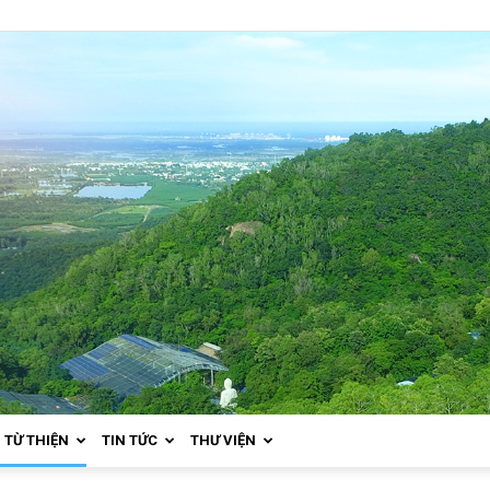
TỪ THIỆN
TIN TỨC
THƯ VIỆN
Thiền