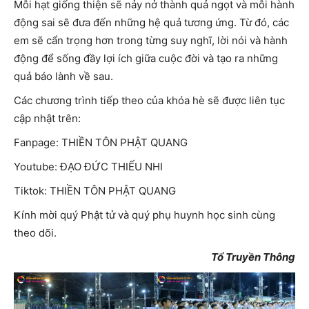
Mỗi hạt giống thiện sẽ nảy nở thành quả ngọt và mỗi hành
động sai sẽ đưa đến những hệ quả tương ứng. Từ đó, các
em sẽ cẩn trọng hơn trong từng suy nghĩ, lời nói và hành
động để sống đầy lợi ích giữa cuộc đời và tạo ra những
quả báo lành về sau.
Các chương trình tiếp theo của khóa hè sẽ được liên tục
cập nhật trên:
Fanpage: THIỀN TÔN PHẬT QUANG
Youtube: ĐẠO ĐỨC THIẾU NHI
Tiktok: THIỀN TÔN PHẬT QUANG
Kính mời quý Phật tử và quý phụ huynh học sinh cùng
theo dõi.
Tổ Truyền Thông