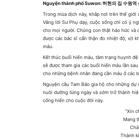
Nguyện thành phố Suwon: 허현의 집 수원역 센터
Trong mùa dịch này, khắp nơi trên thế giớ
Vâng lời Sư Phụ dạy, cuộc sống chỉ có ý ng
cho mọi người. Chúng con thật háo hức và 
được các bác sĩ cẩn thận đo nhiệt độ, xịt k
máu.
Kết thúc buổi hiến máu, tâm trạng huynh đ
sẽ được tham gia các buổi hiến máu lần sa
cho những bệnh nhân đang cần máu ở các b
Nguyện cầu Tam Bảo gia hộ cho những dự đ
nuôi dưỡng từng ngày và sớm trở thành hiệ
cống hiến cho cuộc đời này.
“Xin 
Mang t
Chảy
Thành k