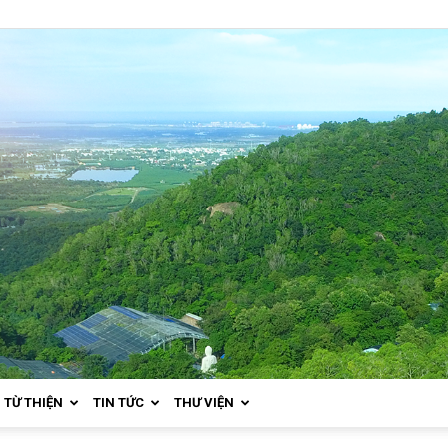
TỪ THIỆN
TIN TỨC
THƯ VIỆN
Thiền