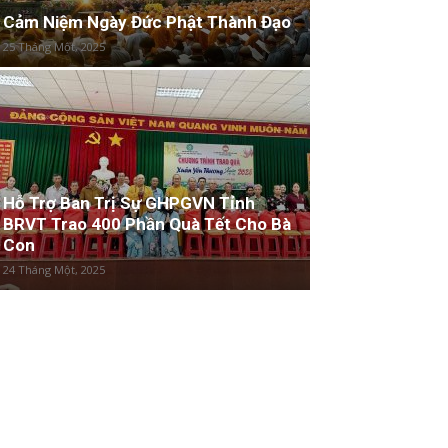
Cảm Niệm Ngày Đức Phật Thành Đạo
25 Tháng Một, 2025
Hỗ Trợ Ban Trị Sự GHPGVN Tỉnh
BRVT Trao 400 Phần Quà Tết Cho Bà
Con
24 Tháng Một, 2025