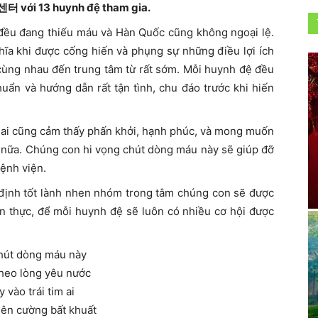
 với 13 huynh đệ tham gia.
i đều đang thiếu máu và Hàn Quốc cũng không ngoại lệ.
hĩa khi được cống hiến và phụng sự những điều lợi ích
cùng nhau đến trung tâm từ rất sớm. Mỗi huynh đệ đều
huẩn và hướng dẫn rất tận tình, chu đáo trước khi hiến
ệ ai cũng cảm thấy phấn khởi, hạnh phúc, và mong muốn
u nữa. Chúng con hi vọng chút dòng máu này sẽ giúp đỡ
ệnh viện.
ịnh tốt lành nhen nhóm trong tâm chúng con sẽ được
n thực, để mỗi huynh đệ sẽ luôn có nhiều cơ hội được
chút dòng máu này
heo lòng yêu nước
 vào trái tim ai
iên cường bất khuất