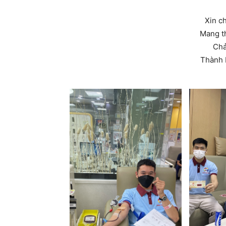
Xin c
Mang t
Chả
Thành 