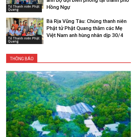
anh bộ đội biên phòng tại thành phố
Hồng Ngự
Tổ Thanh niên Phật
Quang
Bà Rịa Vũng Tàu: Chúng thanh niên
Phật tử Phật Quang thăm các Mẹ
Việt Nam anh hùng nhân dịp 30/4
Tổ Thanh niên Phật
Quang
THÔNG BÁO