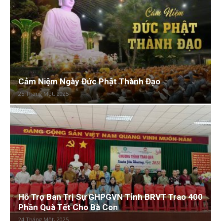
Cảm Niệm Ngày Đức Phật Thành Đạo
25 Tháng Một, 2025
Hỗ Trợ Ban Trị Sự GHPGVN Tỉnh BRVT Trao 400
Phần Quà Tết Cho Bà Con
24 Tháng Một, 2025