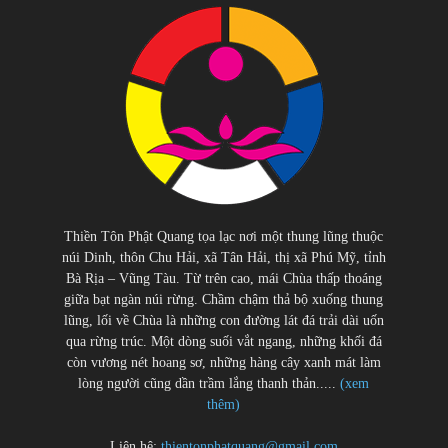
Thiền Tôn Phật Quang tọa lạc nơi một thung lũng thuộc
núi Dinh, thôn Chu Hải, xã Tân Hải, thị xã Phú Mỹ, tỉnh
Bà Rịa – Vũng Tàu. Từ trên cao, mái Chùa thấp thoáng
giữa bạt ngàn núi rừng. Chầm chậm thả bộ xuống thung
lũng, lối về Chùa là những con đường lát đá trải dài uốn
qua rừng trúc. Một dòng suối vắt ngang, những khối đá
còn vương nét hoang sơ, những hàng cây xanh mát làm
lòng người cũng dần trầm lắng thanh thản.....
(xem
thêm)
Liên hệ:
thientonphatquang@gmail.com