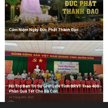
Cảm Niệm Ngày Đức Phật Thành Đạo
25 Tháng Một, 2025
Hỗ Trợ Ban Trị Sự GHPGVN Tỉnh BRVT Trao 400
Phần Quà Tết Cho Bà Con
24 Tháng Một, 2025