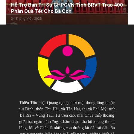
Hỗ Trợ Ban Trị Sự GHPGVN Tỉnh BRVT Trao 400
Phần Quà Tết Cho Bà Con
24 Tháng Một, 2025
Thiền Tôn Phật Quang tọa lạc nơi một thung lũng thuộc
núi Dinh, thôn Chu Hải, xã Tân Hải, thị xã Phú Mỹ, tỉnh
Bà Rịa – Vũng Tàu. Từ trên cao, mái Chùa thấp thoáng
giữa bạt ngàn núi rừng. Chầm chậm thả bộ xuống thung
lũng, lối về Chùa là những con đường lát đá trải dài uốn