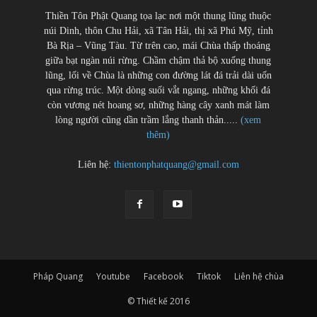
Thiền Tôn Phật Quang tọa lạc nơi một thung lũng thuộc
núi Dinh, thôn Chu Hải, xã Tân Hải, thị xã Phú Mỹ, tỉnh
Bà Rịa – Vũng Tàu. Từ trên cao, mái Chùa thấp thoáng
giữa bạt ngàn núi rừng. Chầm chậm thả bộ xuống thung
lũng, lối về Chùa là những con đường lát đá trải dài uốn
qua rừng trúc. Một dòng suối vắt ngang, những khối đá
còn vương nét hoang sơ, những hàng cây xanh mát làm
lòng người cũng dần trầm lắng thanh thản.....
(xem
thêm)
Liên hệ:
thientonphatquang@gmail.com
Pháp Quang
Youtube
Facebook
Tiktok
Liên hệ chùa
© Thiết kế 2016