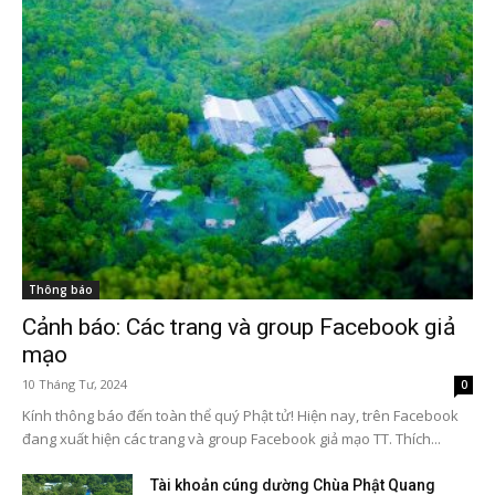
Thông báo
Cảnh báo: Các trang và group Facebook giả
mạo
10 Tháng Tư, 2024
0
Kính thông báo đến toàn thể quý Phật tử! Hiện nay, trên Facebook
đang xuất hiện các trang và group Facebook giả mạo TT. Thích...
Tài khoản cúng dường Chùa Phật Quang