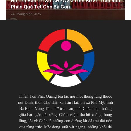
Hỗ Trợ Ban Trị Sự GHPGVN Tỉnh BRVT Trao 400
Phần Quà Tết Cho Bà Con
24 Tháng Một, 2025
Thiền Tôn Phật Quang tọa lạc nơi một thung lũng thuộc
núi Dinh, thôn Chu Hải, xã Tân Hải, thị xã Phú Mỹ, tỉnh
Bà Rịa – Vũng Tàu. Từ trên cao, mái Chùa thấp thoáng
giữa bạt ngàn núi rừng. Chầm chậm thả bộ xuống thung
lũng, lối về Chùa là những con đường lát đá trải dài uốn
qua rừng trúc. Một dòng suối vắt ngang, những khối đá