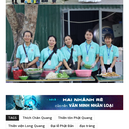
TAGS
Thích Chân Quang
Thiền tôn Phật Quang
Thiền viện Long Quang
Đại lễ Phật Đản
đạo tràng