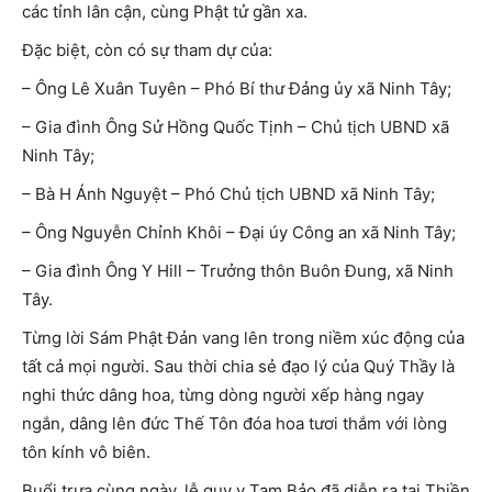
các tỉnh lân cận, cùng Phật tử gần xa.
Đặc biệt, còn có sự tham dự của:
– Ông Lê Xuân Tuyên – Phó Bí thư Đảng ủy xã Ninh Tây;
– Gia đình Ông Sử Hồng Quốc Tịnh – Chủ tịch UBND xã
Ninh Tây;
– Bà H Ánh Nguyệt – Phó Chủ tịch UBND xã Ninh Tây;
– Ông Nguyễn Chỉnh Khôi – Đại úy Công an xã Ninh Tây;
– Gia đình Ông Y Hill – Trưởng thôn Buôn Đung, xã Ninh
Tây.
Từng lời Sám Phật Đản vang lên trong niềm xúc động của
tất cả mọi người. Sau thời chia sẻ đạo lý của Quý Thầy là
nghi thức dâng hoa, từng dòng người xếp hàng ngay
ngắn, dâng lên đức Thế Tôn đóa hoa tươi thắm với lòng
tôn kính vô biên.
Buổi trưa cùng ngày, lễ quy y Tam Bảo đã diễn ra tại Thiền