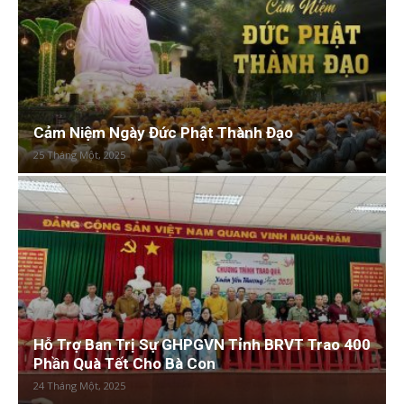
Cảm Niệm Ngày Đức Phật Thành Đạo
25 Tháng Một, 2025
Hỗ Trợ Ban Trị Sự GHPGVN Tỉnh BRVT Trao 400
Phần Quà Tết Cho Bà Con
24 Tháng Một, 2025