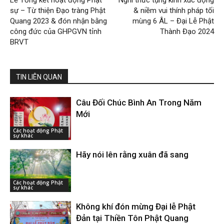
Lễ Tổng kết hoạt động Phật
Nghi thức tụng kinh xúc động
sự – Từ thiện Đạo tràng Phật
& niềm vui thính pháp tối
Quang 2023 & đón nhận bằng
mùng 6 ÂL – Đại Lễ Phật
công đức của GHPGVN tỉnh
Thành Đạo 2024
BRVT
TIN LIÊN QUAN
Câu Đối Chúc Bình An Trong Năm
Mới
Các hoạt động Phật
sự khác
Hãy nói lên rằng xuân đã sang
Các hoạt động Phật
sự khác
Không khí đón mừng Đại lễ Phật
Đản tại Thiền Tôn Phật Quang