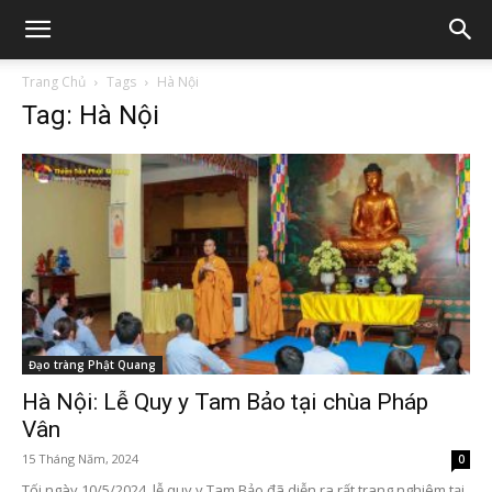
Trang Chủ
Tags
Hà Nội
Tag: Hà Nội
Đạo tràng Phật Quang
Hà Nội: Lễ Quy y Tam Bảo tại chùa Pháp
Vân
15 Tháng Năm, 2024
0
Tối ngày 10/5/2024, lễ quy y Tam Bảo đã diễn ra rất trang nghiêm tại