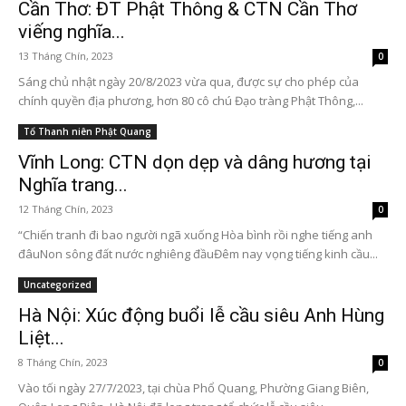
Cần Thơ: ĐT Phật Thông & CTN Cần Thơ
viếng nghĩa...
13 Tháng Chín, 2023
0
Sáng chủ nhật ngày 20/8/2023 vừa qua, được sự cho phép của
chính quyền địa phương, hơn 80 cô chú Đạo tràng Phật Thông,...
Tổ Thanh niên Phật Quang
Vĩnh Long: CTN dọn dẹp và dâng hương tại
Nghĩa trang...
12 Tháng Chín, 2023
0
“Chiến tranh đi bao người ngã xuống Hòa bình rồi nghe tiếng anh
đâuNon sông đất nước nghiêng đầuĐêm nay vọng tiếng kinh cầu...
Uncategorized
Hà Nội: Xúc động buổi lễ cầu siêu Anh Hùng
Liệt...
8 Tháng Chín, 2023
0
Vào tối ngày 27/7/2023, tại chùa Phổ Quang, Phường Giang Biên,