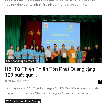
huyện Kiến Xương, tỉnh Thái Bình vui mừng chào đón 140...
Các hoạt động từ thiện
Hội Từ Thiện Thiền Tôn Phật Quang tặng
120 suất quà...
29 Tháng Một, 2024
0
Sáng ngày 26/01/2024 (nhằm ngày 16/12/ Quý Mão), nhằm vun đắp
truyền thống tốt đẹp “Đền ơn đáp nghĩa" của dân tộc ta, tại...
Tổ Thanh niên Phật Quang