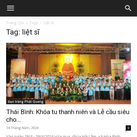
Trang Chủ
Tags
Liệt sĩ
Tag: liệt sĩ
Đạo tràng Phật Quang
Thái Bình: Khóa tu thanh niên và Lễ cầu siêu
cho...
14 Tháng Năm, 2024
0
Vào ngày 28/4 - 29/4/2024 vừa qua, chùa Hải Lâm, xã Hòa Bình,