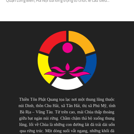
Quận Long Biên, Hà Nội đã long trọng tổ chức lễ cầu siêu...
Thiền Tôn Phật Quang tọa lạc nơi một thung lũng thuộc
núi Dinh, thôn Chu Hải, xã Tân Hải, thị xã Phú Mỹ, tỉnh
Bà Rịa – Vũng Tàu. Từ trên cao, mái Chùa thấp thoáng
giữa bạt ngàn núi rừng. Chầm chậm thả bộ xuống thung
lũng, lối về Chùa là những con đường lát đá trải dài uốn
qua rừng trúc. Một dòng suối vắt ngang, những khối đá