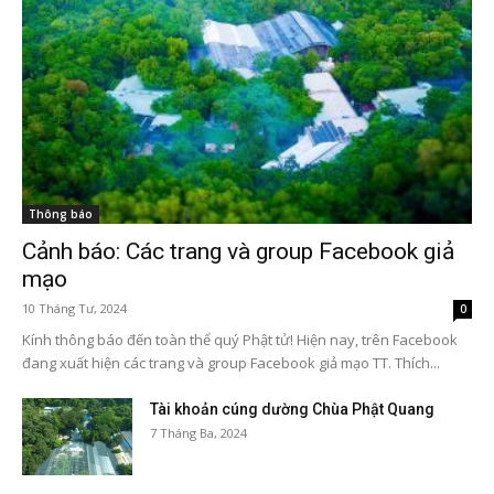
Thông báo
Cảnh báo: Các trang và group Facebook giả
mạo
10 Tháng Tư, 2024
0
Kính thông báo đến toàn thể quý Phật tử! Hiện nay, trên Facebook
đang xuất hiện các trang và group Facebook giả mạo TT. Thích...
Tài khoản cúng dường Chùa Phật Quang
7 Tháng Ba, 2024