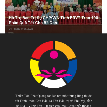
Hỗ Trợ Ban Trị Sự GHPGVN Tỉnh BRVT Trao 400
Phần Quà Tết Cho Bà Con
24 Tháng Một, 2025
Thiền Tôn Phật Quang tọa lạc nơi một thung lũng thuộc
núi Dinh, thôn Chu Hải, xã Tân Hải, thị xã Phú Mỹ, tỉnh
Bà Rịa – Vũng Tàu. Từ trên cao, mái Chùa thấp thoáng