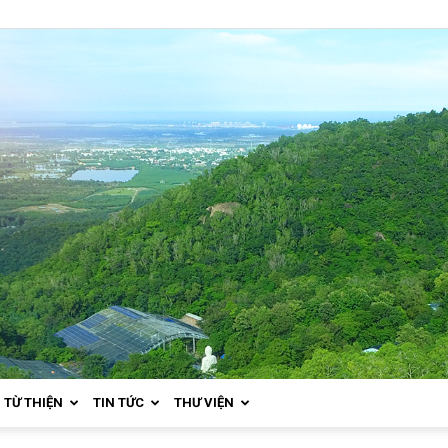
TỪ THIỆN
TIN TỨC
THƯ VIỆN
Thiền