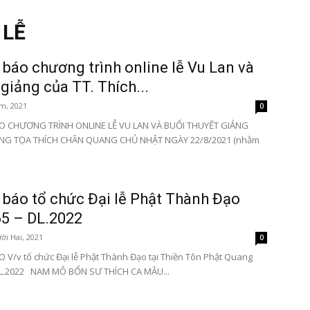
 LỄ
báo chương trình online lễ Vu Lan và
 giảng của TT. Thích...
Tôn
m, 2021
0
 CHƯƠNG TRÌNH ONLINE LỄ VU LAN VÀ BUỔI THUYẾT GIẢNG
G TỌA THÍCH CHÂN QUANG CHỦ NHẬT NGÀY 22/8/2021 (nhằm
Phật
báo tổ chức Đại lễ Phật Thành Đạo
5 – DL.2022
ời Hai, 2021
0
V/v tổ chức Đại lễ Phật Thành Đạo tại Thiền Tôn Phật Quang
Quang
 DL.2022 NAM MÔ BỔN SƯ THÍCH CA MÂU...