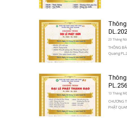
Thông 
DL.20
23 Tháng Nă
THÔNG BÁO 
Quang PL.25
Thông 
PL.256
13 Tháng Mộ
CHƯƠNG TRÌ
PHẬT QUANG