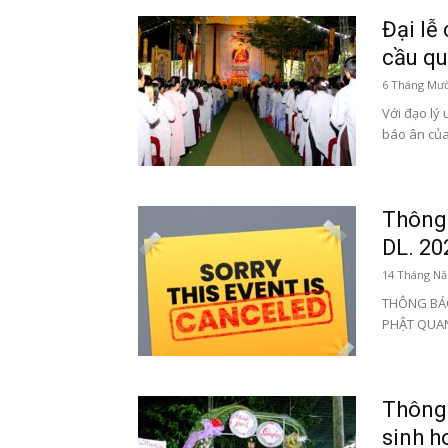
Đại lễ 
cầu qu
6 Tháng Mườ
Với đạo lý
báo ân của 
Thông 
DL. 202
14 Tháng Nă
THÔNG BÁO:
PHẬT QUANG
Thông 
sinh ho