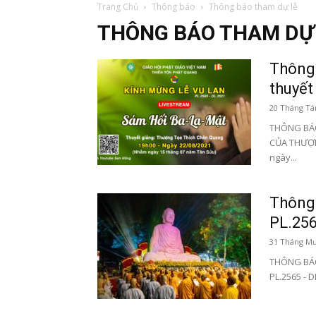
Trang Chủ
Thông báo
Thông báo tham dự lễ
THÔNG BÁO THAM DỰ
Thông 
thuyết
20 Tháng Tá
THÔNG BÁO
CỦA THƯỢN
ngày...
Thông 
PL.256
31 Tháng Mư
THÔNG BÁO 
PL.2565 -