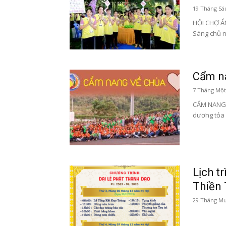
19 Tháng Sá
HỘI CHỢ Ẩ
Sáng chủ n
Cẩm n
7 Tháng Một
CẨM NANG 
dương tỏa 
Lịch t
Thiền
29 Tháng Mư