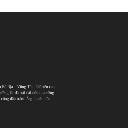
h Bà Rịa – Vũng Tàu. Từ trên cao,
đường lát đá trải dài uốn qua rừng
̃ng dần trầm lắng thanh thản.....