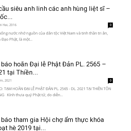
cầu siêu anh linh các anh hùng liệt sĩ –
ốc...
i Hai, 2016
0
 uống nước nhớ nguồn của dân tộc Việt Nam và tinh thần tri ân,
Đạo Phật, là một...
báo hoãn Đại lễ Phật Đản PL. 2565 –
1 tại Thiền...
m, 2021
0
 TẠM HOÃN ĐẠI LỄ PHẬT ĐẢN PL. 2565 - DL. 2021 TẠI THIỀN TÔN
 Kính thưa quý Phật tử, do diễn...
báo tham gia Hội chợ ẩm thực khóa
ạt hè 2019 tại...