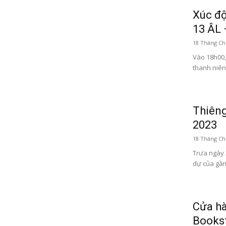
Xúc độ
13 ÂL –
18 Tháng Ch
Vào 18h00,
thanh niên 
Thiêng
2023
18 Tháng Ch
Trưa ngày 
dự của gần 
Cửa hà
Bookst