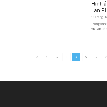
Hình ả
Lan PL
12 Tháng Ch
Trong tinh
Vu Lan Báo
...
...
1
3
4
5
2