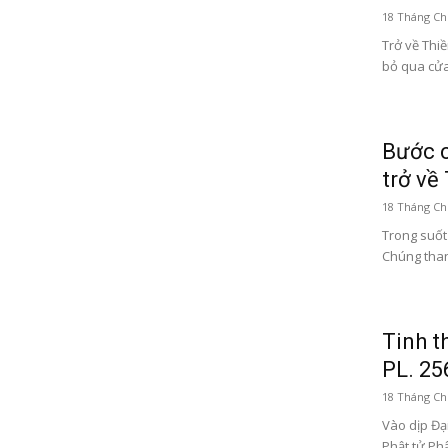
18 Tháng Ch
Trở về Thi
bỏ qua cửa
Bước c
trở về
18 Tháng Ch
Trong suốt
Chúng than
Tinh t
PL. 25
18 Tháng Ch
Vào dịp Đạ
Phật tử Phậ