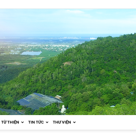
TỪ THIỆN
TIN TỨC
THƯ VIỆN
Thiền