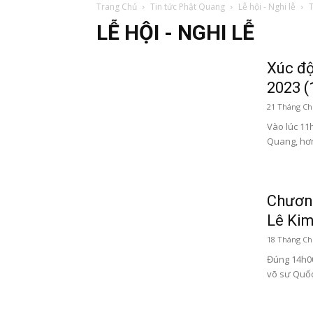
Trang Chủ
Tin tức Phật Quang
Lễ hội - Nghi lễ
LỄ HỘI - NGHI LỄ
Xúc độ
2023 (
21 Tháng Ch
Vào lúc 11h
Quang, hơn
Chương
Lê Kim
18 Tháng Ch
Đúng 14h00 
võ sư Quốc 