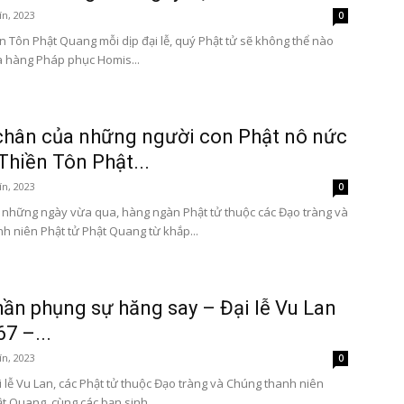
ín, 2023
0
ền Tôn Phật Quang mỗi dịp đại lễ, quý Phật tử sẽ không thể nào
 hàng Pháp phục Homis...
hân của những người con Phật nô nức
 Thiền Tôn Phật...
ín, 2023
0
 những ngày vừa qua, hàng ngàn Phật tử thuộc các Đạo tràng và
h niên Phật tử Phật Quang từ khắp...
hần phụng sự hăng say – Đại lễ Vu Lan
67 –...
ín, 2023
0
i lễ Vu Lan, các Phật tử thuộc Đạo tràng và Chúng thanh niên
t Quang, cùng các bạn sinh...