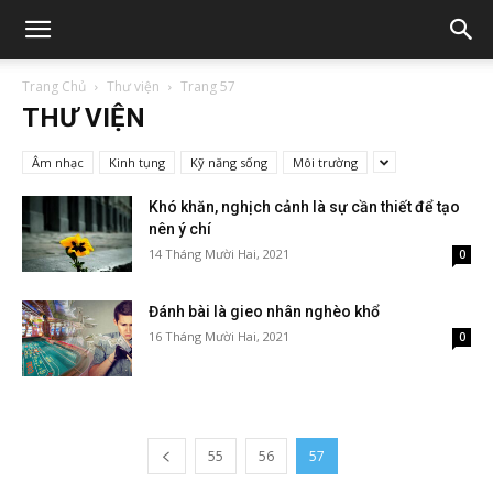
Trang Chủ
Thư viện
Trang 57
THƯ VIỆN
Âm nhạc
Kinh tụng
Kỹ năng sống
Môi trường
Khó khăn, nghịch cảnh là sự cần thiết để tạo
nên ý chí
14 Tháng Mười Hai, 2021
0
Đánh bài là gieo nhân nghèo khổ
16 Tháng Mười Hai, 2021
0
55
56
57