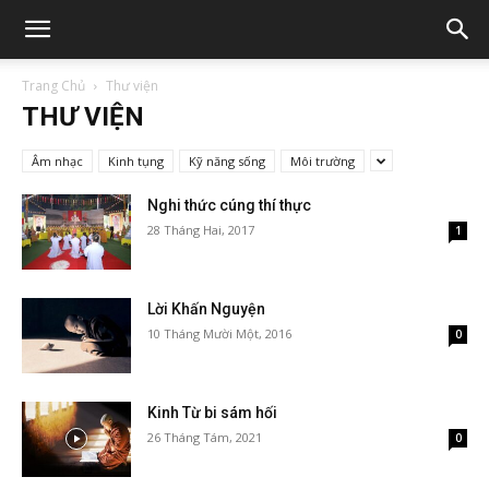
Trang Chủ
Thư viện
THƯ VIỆN
Âm nhạc
Kinh tụng
Kỹ năng sống
Môi trường
Nghi thức cúng thí thực
28 Tháng Hai, 2017
1
Lời Khấn Nguyện
10 Tháng Mười Một, 2016
0
Kinh Từ bi sám hối
26 Tháng Tám, 2021
0