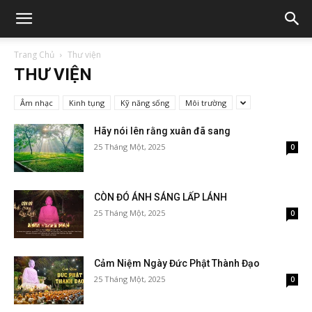
Trang Chủ
Thư viện
THƯ VIỆN
Âm nhạc
Kinh tụng
Kỹ năng sống
Môi trường
Hãy nói lên rằng xuân đã sang
25 Tháng Một, 2025
0
CÒN ĐÓ ÁNH SÁNG LẤP LÁNH
25 Tháng Một, 2025
0
Cảm Niệm Ngày Đức Phật Thành Đạo
25 Tháng Một, 2025
0