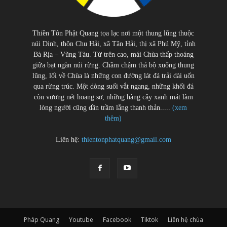
Thiền Tôn Phật Quang tọa lạc nơi một thung lũng thuộc
núi Dinh, thôn Chu Hải, xã Tân Hải, thị xã Phú Mỹ, tỉnh
Bà Rịa – Vũng Tàu. Từ trên cao, mái Chùa thấp thoáng
giữa bạt ngàn núi rừng. Chầm chậm thả bộ xuống thung
lũng, lối về Chùa là những con đường lát đá trải dài uốn
qua rừng trúc. Một dòng suối vắt ngang, những khối đá
còn vương nét hoang sơ, những hàng cây xanh mát làm
lòng người cũng dần trầm lắng thanh thản.....
(xem
thêm)
Liên hệ:
thientonphatquang@gmail.com
Pháp Quang
Youtube
Facebook
Tiktok
Liên hệ chùa