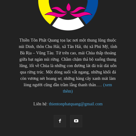
Thiền Tôn Phật Quang tọa lạc nơi một thung lũng thuộc
núi Dinh, thôn Chu Hải, xã Tân Hải, thị xã Phú Mỹ, tỉnh
Bà Rịa – Vũng Tàu. Từ trên cao, mái Chùa thấp thoáng
giữa bạt ngàn núi rừng. Chầm chậm thả bộ xuống thung
lũng, lối về Chùa là những con đường lát đá trải dài uốn
qua rừng trúc. Một dòng suối vắt ngang, những khối đá
còn vương nét hoang sơ, những hàng cây xanh mát làm
lòng người cũng dần trầm lắng thanh thản.....
(xem
thêm)
Liên hệ:
thientonphatquang@gmail.com