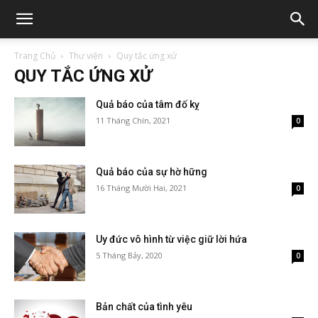
Trang Chủ
Thư viện
Quy tắc ứng xử
QUY TẮC ỨNG XỬ
Quả báo của tâm đố kỵ
11 Tháng Chín, 2021
0
Quả báo của sự hờ hững
16 Tháng Mười Hai, 2021
0
Uy đức vô hình từ việc giữ lời hứa
5 Tháng Bảy, 2020
0
Bản chất của tình yêu