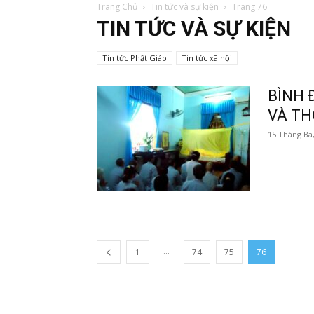
Trang Chủ
Tin tức và sự kiện
Trang 76
TIN TỨC VÀ SỰ KIỆN
Tin tức Phật Giáo
Tin tức xã hội
BÌNH 
VÀ TH
15 Tháng Ba
...
1
74
75
76