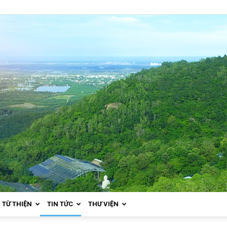
TỪ THIỆN
TIN TỨC
THƯ VIỆN
Thiền