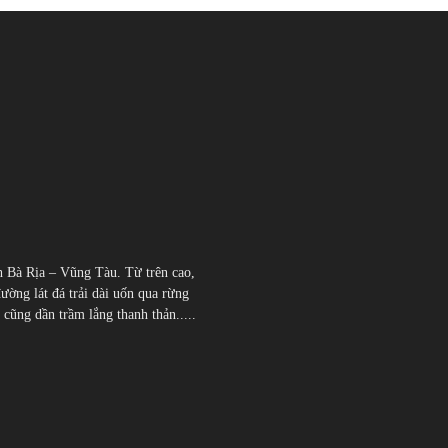
h Bà Rịa – Vũng Tàu. Từ trên cao,
đường lát đá trải dài uốn qua rừng
̃ng dần trầm lắng thanh thản.....