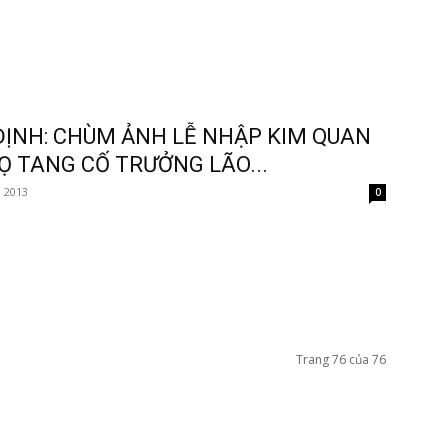
Tôn
ĐỊNH: CHÙM ẢNH LỄ NHẬP KIM QUAN
Ọ TANG CỐ TRƯỞNG LÃO...
, 2013
0
Phật
Trang 76 của 76
Quang