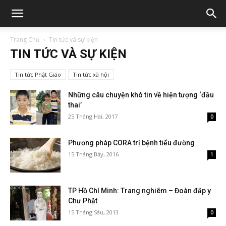
Trang Chủ
Tin tức và sự kiện
TIN TỨC VÀ SỰ KIỆN
Tin tức Phật Giáo
Tin tức xã hội
Những câu chuyện khó tin về hiện tượng ‘đầu
thai’
25 Tháng Hai, 2017
0
Phương pháp CORA trị bệnh tiểu đường
15 Tháng Bảy, 2016
1
TP Hồ Chí Minh: Trang nghiêm – Đoàn đắp y
Chư Phật
15 Tháng Sáu, 2013
0