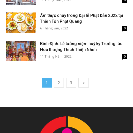
0
Ẩm thực chay trong Đại lễ Phật Đản 2022 tại
Thiền Tôn Phật Quang
6 Tháng Sáu, 2022
0
Bình Định: Lễ tưởng niệm huý kỵ Trưởng lão
Hoà thượng Thích Thiện Nhơn
11 Tháng Năm, 2022
0
1
2
3