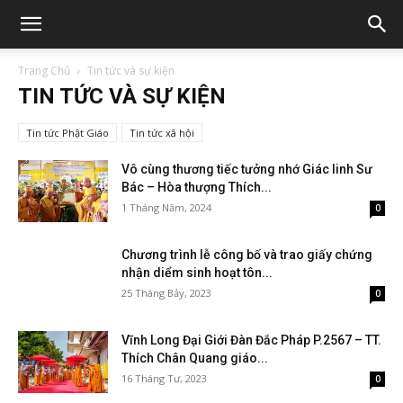
Trang Chủ
Tin tức và sự kiện
TIN TỨC VÀ SỰ KIỆN
Tin tức Phật Giáo
Tin tức xã hội
Vô cùng thương tiếc tưởng nhớ Giác linh Sư
Bác – Hòa thượng Thích...
1 Tháng Năm, 2024
0
Chương trình lễ công bố và trao giấy chứng
nhận diểm sinh hoạt tôn...
25 Tháng Bảy, 2023
0
Vĩnh Long Đại Giới Đàn Đắc Pháp P.2567 – TT.
Thích Chân Quang giáo...
16 Tháng Tư, 2023
0