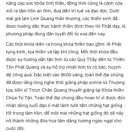
nâng cao sức khỏe tinh thần, đồng thời cũng là cánh cửa
mở ra tâm hồn an tĩnh, đưa đến trí tuệ và đạo đức. Dưới
mái già lam Linh Quang thân thương, các thiền sinh đã
được hướng dẫn thực hành thiền định theo lời Phật dạy, là
phương pháp đúng đắn tuyệt đối từ xưa đến nay.
Các thời khóa diễn ra trong khóa thiền bao gồm: lễ Phật,
tụng kinh, tọa thiền và tập khí công. Mỗi thời khóa đều
được sự hướng dẫn tận tình từ các Quý Thầy đến từ Thiền
Tôn Phật Quang và sự hỗ trợ nhiệt tình từ cô bác, huynh
đệ công quả. Đặc biệt vào 9h00 sáng, toàn thể đại chúng
đã được lắng lòng nghe thời giảng pháp online từ Thượng
tọa, tiến sĩ Thích Chân Quang thuyết giảng tại Khóa thiền
Chùa Từ Tân. Toàn thể đại chúng đều hoan hỉ vì được đón
nhận dòng suối đạo lí mát lành tưới tẩm những hạt giống
tốt trong tâm hồn, để một mai những hạt giống đó sẽ nảy
nở thành những đóa hoa tâm dâng hương ngào ngạt cho
cuộc đời.