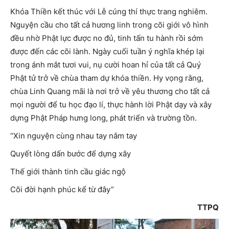
Khóa Thiền kết thúc với Lễ cúng thí thực trang nghiêm.
Nguyện cầu cho tất cả hương linh trong cõi giới vô hình
đều nhờ Phật lực được no đủ, tinh tấn tu hành rồi sớm
được đến các cõi lành. Ngày cuối tuần ý nghĩa khép lại
trong ánh mắt tươi vui, nụ cười hoan hỉ của tất cả Quý
Phật tử trở về chùa tham dự khóa thiền. Hy vọng rằng,
chùa Linh Quang mãi là nơi trở về yêu thương cho tất cả
mọi người để tu học đạo lí, thực hành lời Phật dạy và xây
dựng Phật Pháp hưng long, phát triển và trường tồn.
“Xin nguyện cùng nhau tay nắm tay
Quyết lòng dấn bước để dựng xây
Thế giới thành tinh cầu giác ngộ
Cõi đời hạnh phúc kể từ đây”
TTPQ