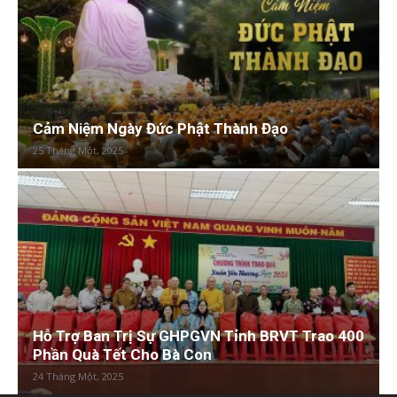
Cảm Niệm Ngày Đức Phật Thành Đạo
25 Tháng Một, 2025
Hỗ Trợ Ban Trị Sự GHPGVN Tỉnh BRVT Trao 400
Phần Quà Tết Cho Bà Con
24 Tháng Một, 2025