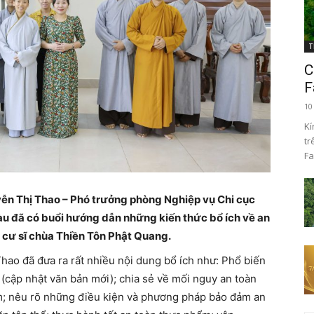
T
C
F
10
Kí
tr
Fa
ễn Thị Thao – Phó trưởng phòng Nghiệp vụ Chi cục
àu đã có buổi hướng dẫn những kiến thức bổ ích về an
 cư sĩ chùa Thiền Tôn Phật Quang.
hao đã đưa ra rất nhiều nội dung bổ ích như: Phổ biến
(cập nhật văn bản mới); chia sẻ về mối nguy an toàn
; nêu rõ những điều kiện và phương pháp bảo đảm an