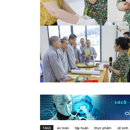
TAGS
an toàn
tập huấn
thực phẩm
vệ sinh