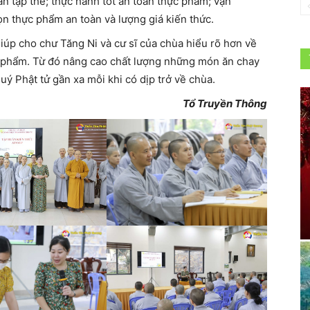
n tập thể; thực hành tốt an toàn thực phẩm; vận
n thực phẩm an toàn và lượng giá kiến thức.
 giúp cho chư Tăng Ni và cư sĩ của chùa hiểu rõ hơn về
c phẩm. Từ đó nâng cao chất lượng những món ăn chay
uý Phật tử gần xa mỗi khi có dịp trở về chùa.
Tổ Truyền Thông