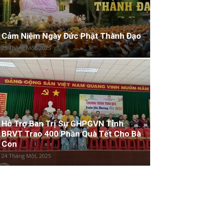
Cảm Niệm Ngày Đức Phật Thành Đạo
25 Tháng Một, 2025
Hỗ Trợ Ban Trị Sự GHPGVN Tỉnh
BRVT Trao 400 Phần Quà Tết Cho Bà
Con
24 Tháng Một, 2025