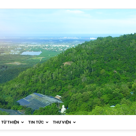
TỪ THIỆN
TIN TỨC
THƯ VIỆN
Thiền