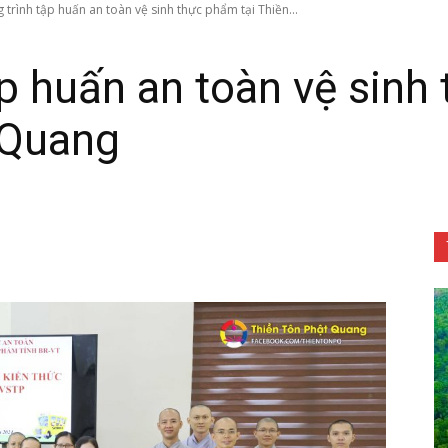
trình tập huấn an toàn vệ sinh thực phẩm tại Thiền...
p huấn an toàn vệ sinh
 Quang
Tôn
Phật
Quang