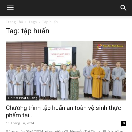
Trang Chủ
Tags
Tập huấn
Tag: tập huấn
Tin tức Phật Quang
Chương trình tập huấn an toàn vệ sinh thực
phẩm tại...
10 Tháng Tư, 2024
0
Sáng ngày 05/4/2024, giảng viên KS. Nguyễn Thị Thao - Phó trưởng