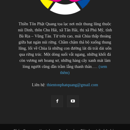
Thiền Tôn Phật Quang tọa lạc nơi một thung lũng thuộc
núi Dinh, thôn Chu Hải, xã Tân Hải, thị xã Phú Mỹ, tỉnh
Bà Rịa – Vũng Tàu. Từ trên cao, mái Chùa thấp thoáng
giữa bạt ngàn núi rừng. Chầm chậm thả bộ xuống thung
lũng, lối về Chùa là những con đường lát đá trải dài uốn
qua rừng trúc. Một dòng suối vắt ngang, những khối đá
còn vương nét hoang sơ, những hàng cây xanh mát làm
lòng người cũng dần trầm lắng thanh thản.....
(xem
thêm)
Liên hệ:
thientonphatquang@gmail.com