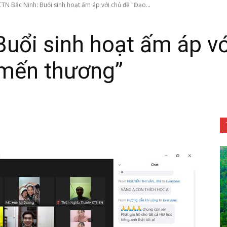
CTN Bắc Ninh: Buổi sinh hoạt ấm áp với chủ đề "Đạo...
uổi sinh hoạt ấm áp vớ
 mến thương”
Tôn
Phật
Quang