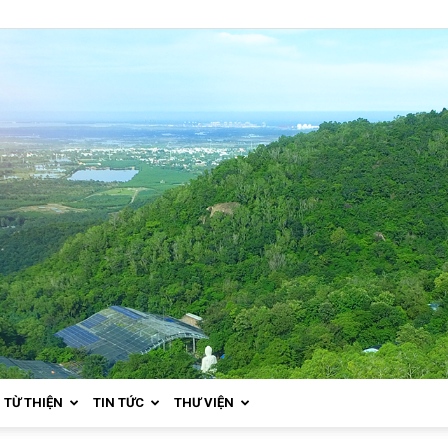
TỪ THIỆN
TIN TỨC
THƯ VIỆN
Thiền