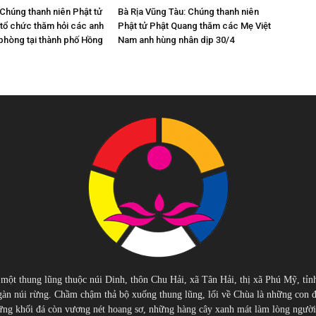
Chúng thanh niên Phật tử
Bà Rịa Vũng Tàu: Chúng thanh niên
tổ chức thăm hỏi các anh
Phật tử Phật Quang thăm các Mẹ Việt
 phòng tại thành phố Hồng
Nam anh hùng nhân dịp 30/4
 một thung lũng thuộc núi Dinh, thôn Chu Hải, xã Tân Hải, thị xã Phú Mỹ, tỉn
àn núi rừng. Chầm chậm thả bộ xuống thung lũng, lối về Chùa là những con 
g khối đá còn vương nét hoang sơ, những hàng cây xanh mát làm lòng người cu