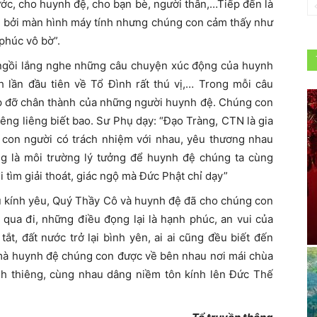
ớc, cho huynh đệ, cho bạn bè, người thân,…Tiếp đến là
u bởi màn hình máy tính nhưng chúng con cảm thấy như
phúc vô bờ”.
c ngồi lắng nghe những câu chuyện xúc động của huynh
 lần đầu tiên về Tổ Đình rất thú vị,… Trong mỗi câu
úp đỡ chân thành của những người huynh đệ. Chúng con
êng liêng biết bao. Sư Phụ dạy: “Đạo Tràng, CTN là gia
g con người có trách nhiệm với nhau, yêu thương nhau
ng là môi trường lý tưởng để huynh đệ chúng ta cùng
 tìm giải thoát, giác ngộ mà Đức Phật chỉ dạy”
ụ kính yêu, Quý Thầy Cô và huynh đệ đã cho chúng con
 qua đi, những điều đọng lại là hạnh phúc, an vui của
t, đất nước trở lại bình yên, ai ai cũng đều biết đến
 mà huynh đệ chúng con được về bên nhau nơi mái chùa
nh thiêng, cùng nhau dâng niềm tôn kính lên Đức Thế