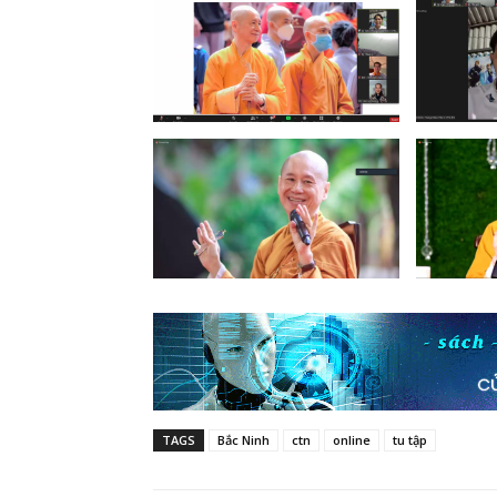
TAGS
Bắc Ninh
ctn
online
tu tập