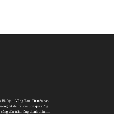
h Bà Rịa – Vũng Tàu. Từ trên cao,
đường lát đá trải dài uốn qua rừng
̃ng dần trầm lắng thanh thản.....