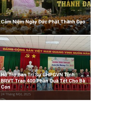
Cảm Niệm Ngày Đức Phật Thành Đạo
25 Tháng Một, 2025
Hỗ Trợ Ban Trị Sự GHPGVN Tỉnh
BRVT Trao 400 Phần Quà Tết Cho Bà
Con
24 Tháng Một, 2025