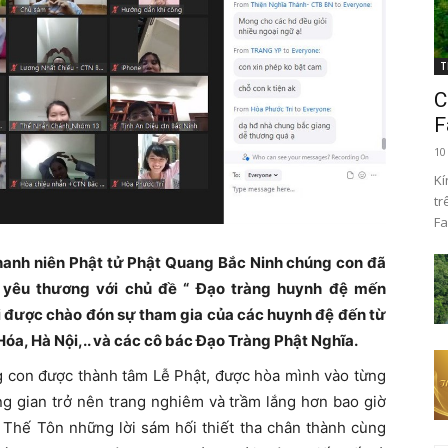
T
C
F
10
Kí
tr
Fa
hanh niên Phật tử Phật Quang Bắc Ninh chúng con đã
a yêu thương với chủ đề “ Đạo tràng huynh đệ mến
 được chào đón sự tham gia của các huynh đệ đến từ
óa, Hà Nội,.. và các cô bác Đạo Tràng Phật Nghĩa.
g con được thành tâm Lễ Phật, được hòa mình vào từng
ng gian trở nên trang nghiêm và trầm lắng hơn bao giờ
 Thế Tôn những lời sám hối thiết tha chân thành cùng