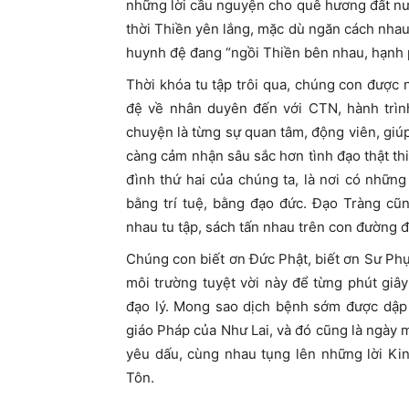
những lời cầu nguyện cho quê hương đất nư
thời Thiền yên lắng, mặc dù ngăn cách nha
huynh đệ đang “ngồi Thiền bên nhau, hạnh 
Thời khóa tu tập trôi qua, chúng con đượ
đệ về nhân duyên đến với CTN, hành trình
chuyện là từng sự quan tâm, động viên, gi
càng cảm nhận sâu sắc hơn tình đạo thật thi
đình thứ hai của chúng ta, là nơi có nhữn
bằng trí tuệ, bằng đạo đức. Đạo Tràng cũ
nhau tu tập, sách tấn nhau trên con đường đi
Chúng con biết ơn Đức Phật, biết ơn Sư Ph
môi trường tuyệt vời này để từng phút giây
đạo lý. Mong sao dịch bệnh sớm được dập tắ
giáo Pháp của Như Lai, và đó cũng là ngày
yêu dấu, cùng nhau tụng lên những lời Ki
Tôn.