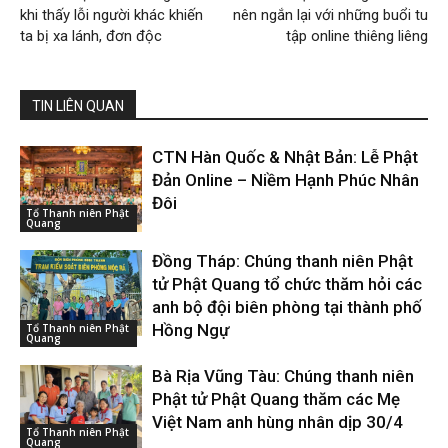
khi thấy lỗi người khác khiến
nên ngắn lại với những buổi tu
ta bị xa lánh, đơn độc
tập online thiêng liêng
TIN LIÊN QUAN
CTN Hàn Quốc & Nhật Bản: Lễ Phật
Đản Online – Niềm Hạnh Phúc Nhân
Đôi
Tổ Thanh niên Phật
Quang
Đồng Tháp: Chúng thanh niên Phật
tử Phật Quang tổ chức thăm hỏi các
anh bộ đội biên phòng tại thành phố
Hồng Ngự
Tổ Thanh niên Phật
Quang
Bà Rịa Vũng Tàu: Chúng thanh niên
Phật tử Phật Quang thăm các Mẹ
Việt Nam anh hùng nhân dịp 30/4
Tổ Thanh niên Phật
Quang