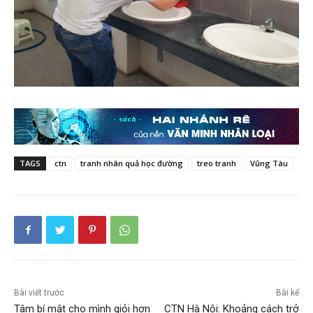
TAGS
ctn
tranh nhân quả học đường
treo tranh
Vũng Tàu
Bài viết trước
Bài kế
Tâm bí mật cho mình giỏi hơn
CTN Hà Nội: Khoảng cách trở