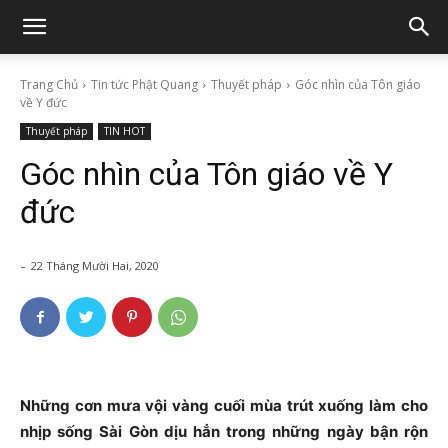
Trang Chủ
Tin tức Phật Quang
Thuyết pháp
Góc nhìn của Tôn giáo
về Y đức
Thuyết pháp
TIN HOT
Góc nhìn của Tôn giáo về Y
đức
-
22 Tháng Mười Hai, 2020
Những cơn mưa vội vàng cuối mùa trút xuống làm cho
nhịp sống Sài Gòn dịu hẳn trong những ngày bận rộn