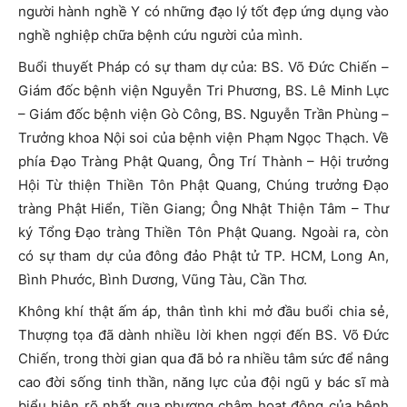
người hành nghề Y có những đạo lý tốt đẹp ứng dụng vào
nghề nghiệp chữa bệnh cứu người của mình.
Buổi thuyết Pháp có sự tham dự của: BS. Võ Đức Chiến –
Giám đốc bệnh viện Nguyễn Tri Phương, BS. Lê Minh Lực
– Giám đốc bệnh viện Gò Công, BS. Nguyễn Trần Phùng –
Trưởng khoa Nội soi của bệnh viện Phạm Ngọc Thạch. Về
phía Đạo Tràng Phật Quang, Ông Trí Thành – Hội trưởng
Hội Từ thiện Thiền Tôn Phật Quang, Chúng trưởng Đạo
tràng Phật Hiển, Tiền Giang; Ông Nhật Thiện Tâm – Thư
ký Tổng Đạo tràng Thiền Tôn Phật Quang. Ngoài ra, còn
có sự tham dự của đông đảo Phật tử TP. HCM, Long An,
Bình Phước, Bình Dương, Vũng Tàu, Cần Thơ.
Không khí thật ấm áp, thân tình khi mở đầu buổi chia sẻ,
Thượng tọa đã dành nhiều lời khen ngợi đến BS. Võ Đức
Chiến, trong thời gian qua đã bỏ ra nhiều tâm sức để nâng
cao đời sống tinh thần, năng lực của đội ngũ y bác sĩ mà
biểu hiện rõ nhất qua phương châm hoạt động của bệnh