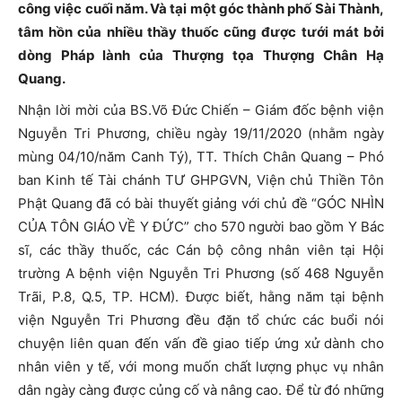
công việc cuối năm. Và tại một góc thành phố Sài Thành,
tâm hồn của nhiều thầy thuốc cũng được tưới mát bởi
dòng Pháp lành của Thượng tọa Thượng Chân Hạ
Quang.
Nhận lời mời của BS.Võ Đức Chiến – Giám đốc bệnh viện
Nguyễn Tri Phương, chiều ngày 19/11/2020 (nhằm ngày
mùng 04/10/năm Canh Tý), TT. Thích Chân Quang – Phó
ban Kinh tế Tài chánh TƯ GHPGVN, Viện chủ Thiền Tôn
Phật Quang đã có bài thuyết giảng với chủ đề “GÓC NHÌN
CỦA TÔN GIÁO VỀ Y ĐỨC” cho 570 người bao gồm Y Bác
sĩ, các thầy thuốc, các Cán bộ công nhân viên tại Hội
trường A bệnh viện Nguyễn Tri Phương (số 468 Nguyễn
Trãi, P.8, Q.5, TP. HCM). Được biết, hằng năm tại bệnh
viện Nguyễn Tri Phương đều đặn tổ chức các buổi nói
chuyện liên quan đến vấn đề giao tiếp ứng xử dành cho
nhân viên y tế, với mong muốn chất lượng phục vụ nhân
dân ngày càng được củng cố và nâng cao. Để từ đó những