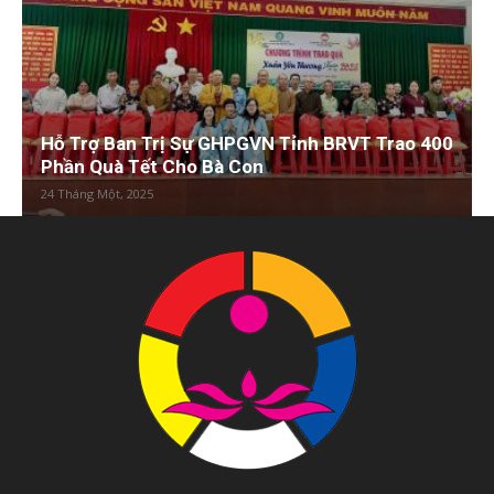
Hỗ Trợ Ban Trị Sự GHPGVN Tỉnh BRVT Trao 400
Phần Quà Tết Cho Bà Con
24 Tháng Một, 2025