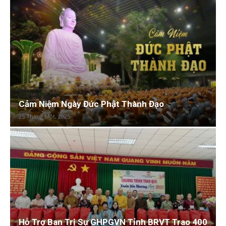
Cảm Niệm Ngày Đức Phật Thành Đạo
25 Tháng Một, 2025
Hỗ Trợ Ban Trị Sự GHPGVN Tỉnh BRVT Trao 400