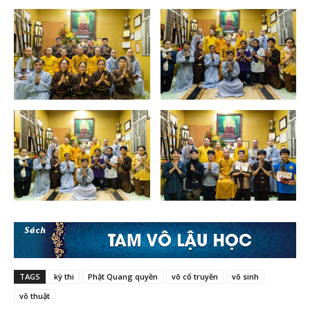
TAGS
kỳ thi
Phật Quang quyền
võ cổ truyền
võ sinh
võ thuật