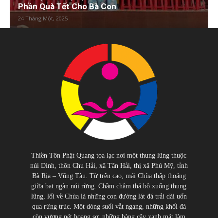
Phần Quà Tết Cho Bà Con
24 Tháng Một, 2025
Thiền Tôn Phật Quang tọa lạc nơi một thung lũng thuộc
núi Dinh, thôn Chu Hải, xã Tân Hải, thị xã Phú Mỹ, tỉnh
Bà Rịa – Vũng Tàu. Từ trên cao, mái Chùa thấp thoáng
giữa bạt ngàn núi rừng. Chầm chậm thả bộ xuống thung
lũng, lối về Chùa là những con đường lát đá trải dài uốn
qua rừng trúc. Một dòng suối vắt ngang, những khối đá
còn vương nét hoang sơ, những hàng cây xanh mát làm