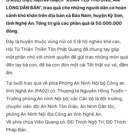
LÒNG DÂN BẢN”, trao quà cho những người dân có hoàn
cảnh khó khăn trên địa bàn xã Bảo Nam, huyện Kỳ Sơn,
tỉnh Nghệ An. Tổng trị giá các phần quà là 50.000.000
đồng.
Đây là huyện thuộc vùng núi có tỉ lệ hộ nghèo khá cao,
Hội Từ Thiện Thiền Tôn Phật Quang đã chung tay góp
một phần nhỏ với chính quyền để gửi trao những món quà
đến tay bà con, để bà con đón một cái Tết thật vui vẻ, đầm
ấm.
Tại buổi trao quà về phía Phòng An Ninh Nội bộ Công an
tỉnh Nghệ An (PA02) có: Thượng tá Nguyễn Hồng Tuyến –
Trưởng phòng An ninh Nội bộ; các Cán bộ là đội trưởng,
chuyên viên đội An Ninh Tôn Giáo, An Ninh Dân tộc,
phòng An Ninh Nội địa Công an tỉnh Nghệ An.
Về phía chùa Viên Quang có: ĐĐ Thích Ngộ Trí; ĐĐ Thích
Pháp Bản.