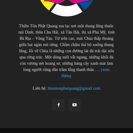
Thiền Tôn Phật Quang tọa lạc nơi một thung lũng thuộc
núi Dinh, thôn Chu Hải, xã Tân Hải, thị xã Phú Mỹ, tỉnh
Bà Rịa – Vũng Tàu. Từ trên cao, mái Chùa thấp thoáng
giữa bạt ngàn núi rừng. Chầm chậm thả bộ xuống thung
lũng, lối về Chùa là những con đường lát đá trải dài uốn
qua rừng trúc. Một dòng suối vắt ngang, những khối đá
còn vương nét hoang sơ, những hàng cây xanh mát làm
lòng người cũng dần trầm lắng thanh thản.....
(xem
thêm)
Liên hệ:
thientonphatquang@gmail.com