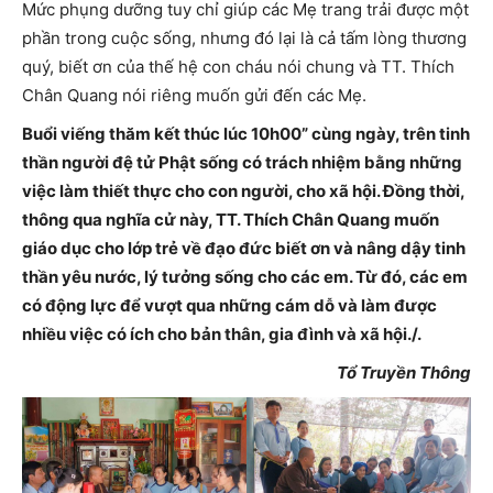
Mức phụng dưỡng tuy chỉ giúp các Mẹ trang trải được một
phần trong cuộc sống, nhưng đó lại là cả tấm lòng thương
quý, biết ơn của thế hệ con cháu nói chung và TT. Thích
Chân Quang nói riêng muốn gửi đến các Mẹ.
Buổi viếng thăm kết thúc lúc 10h00” cùng ngày, trên tinh
thần người đệ tử Phật sống có trách nhiệm bằng những
việc làm thiết thực cho con người, cho xã hội. Đồng thời,
thông qua nghĩa cử này, TT. Thích Chân Quang muốn
giáo dục cho lớp trẻ về đạo đức biết ơn và nâng dậy tinh
thần yêu nước, lý tưởng sống cho các em. Từ đó, các em
có động lực để vượt qua những cám dỗ và làm được
nhiều việc có ích cho bản thân, gia đình và xã hội./.
Tổ Truyền Thông