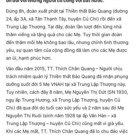
ơn đối với những người có công với đất nước.
Đúng 8h, đoàn xuất phát tại Thiền thất Bảo Quang (đường
24, ấp 3A, xã Tân Thạnh Tây, huyện Củ Chi) rồi đến xã
Trung Lập Thượng. Tại đây, đoàn lần lượt đến từng nhà
thăm viếng và tặng quà cho các Mẹ. Tuy thời gian đoàn
đến thăm mỗi Mẹ không bao lâu, nhưng chính tình thương
yêu, sự quan tâm của cộng đồng đã làm cho các Mẹ được
an ủi, hạnh phúc hơn.
Vào đầu năm 2015, TT. Thích Chân Quang – Người chịu
trách nhiệm quản lý Thiền thất Bảo Quang đã nhận phụng
dưỡng suốt đời 5 Mẹ VNAH tại xã Trung Lập Thượng này.
Tuy nhiên, cách đây 8 năm, Mẹ Nguyễn Thị Dứt (SN 1930,
ngụ ấp Trung Hương, xã Trung Lập Thượng, huyện Củ
Chi) đã qua đời do tuổi cao sức yếu và 2 năm sau đó Mẹ
Nguyễn Thị Ruôi (sinh năm 1928 tại ấp Vân Hàn – xã
Trung Lập Thượng – huyện Củ Chi) cũng mất vì già yếu.
Khi các Mẹ mất, TT. Thích Chân Quang đã lo chu đáo việc