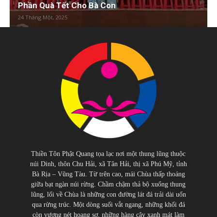
Phần Quà Tết Cho Bà Con
24 Tháng Một, 2025
Thiền Tôn Phật Quang tọa lạc nơi một thung lũng thuộc
núi Dinh, thôn Chu Hải, xã Tân Hải, thị xã Phú Mỹ, tỉnh
Bà Rịa – Vũng Tàu. Từ trên cao, mái Chùa thấp thoáng
giữa bạt ngàn núi rừng. Chầm chậm thả bộ xuống thung
lũng, lối về Chùa là những con đường lát đá trải dài uốn
qua rừng trúc. Một dòng suối vắt ngang, những khối đá
còn vương nét hoang sơ, những hàng cây xanh mát làm