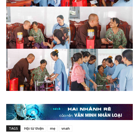
TAGS
Hội từ thiện
mẹ
vnah