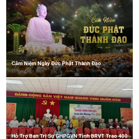
Cảm Niệm Ngày Đức Phật Thành Đạo
25 Tháng Một, 2025
Hỗ Trợ Ban Trị Sự GHPGVN Tỉnh BRVT Trao 400