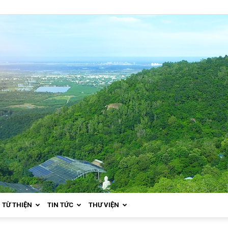
TỪ THIỆN
TIN TỨC
THƯ VIỆN
Thiền