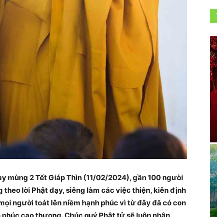
gày mùng 2 Tết Giáp Thìn (11/02/2024), gần 100 người
eo lời Phật dạy, siêng làm các việc thiện, kiên định
̣i người toát lên niềm hạnh phúc vì từ đây đã có con
phúc cao thượng. Chúc quý Phật tử sẽ luôn nhận