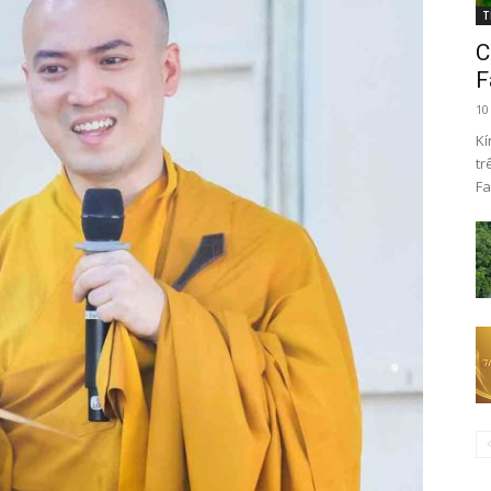
T
C
F
10
Kí
tr
Fa