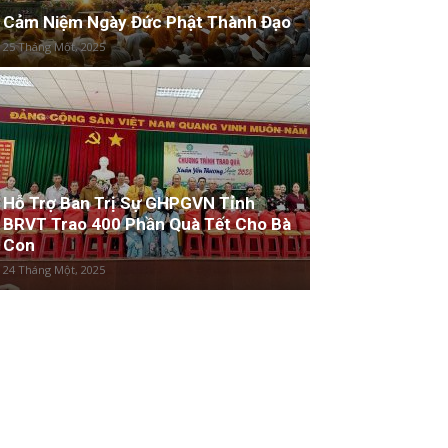
Cảm Niệm Ngày Đức Phật Thành Đạo
25 Tháng Một, 2025
Hỗ Trợ Ban Trị Sự GHPGVN Tỉnh
BRVT Trao 400 Phần Quà Tết Cho Bà
Con
24 Tháng Một, 2025