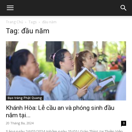
Trang Chủ
Tags
đầu năm
Tag: đầu năm
Đạo tràng Phật Quang
Khánh Hòa: Lễ cầu an và phóng sinh đầu
năm tại...
20 Tháng Ba, 2024
0
Sáng ngày 24/02/2024 (nhằm ngày 15/01/ Giáp Thìn), tại Thiền Viện