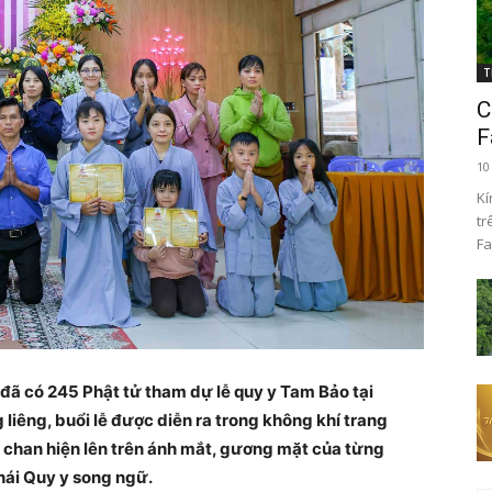
T
C
F
10
Kí
tr
Fa
đã có 245 Phật tử tham dự lễ quy y Tam Bảo tại
liêng, buổi lễ được diễn ra trong không khí trang
chan hiện lên trên ánh mắt, gương mặt của từng
phái Quy y song ngữ.