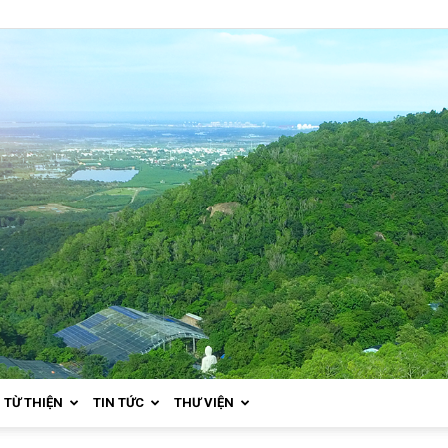
TỪ THIỆN
TIN TỨC
THƯ VIỆN
Thiền