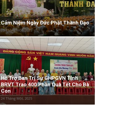
Cảm Niệm Ngày Đức Phật Thành Đạo
25 Tháng Một, 2025
Hỗ Trợ Ban Trị Sự GHPGVN Tỉnh
BRVT Trao 400 Phần Quà Tết Cho Bà
Con
24 Tháng Một, 2025