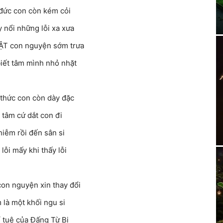
đức con còn kém cỏi
 nổi những lỗi xa xưa
ẬT con nguyện sớm trưa
biết tâm mình nhỏ nhặt
thức con còn dày đặc
 tâm cứ dắt con đi
hiễm rồi đến sân si
lỗi mấy khi thấy lỗi
on nguyện xin thay đổi
m là một khối ngu si
í tuệ của Đấng Từ Bi