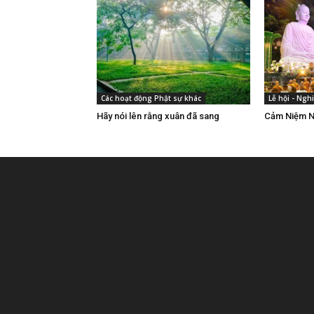
Các hoạt động Phật sự khác
Lễ hội - Nghi
Hãy nói lên rằng xuân đã sang
Cảm Niệm N