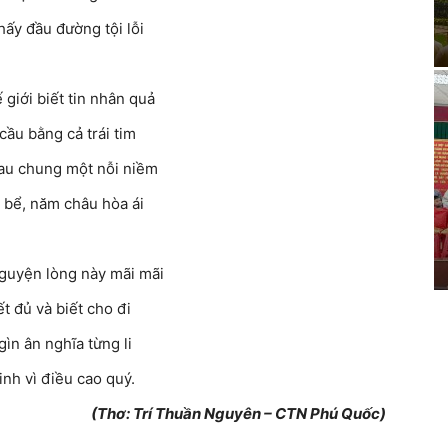
hấy đầu đường tội lỗi
giới biết tin nhân quả
cầu bằng cả trái tim
au chung một nỗi niềm
bể, năm châu hòa ái
guyện lòng này mãi mãi
t đủ và biết cho đi
 gìn ân nghĩa từng li
sinh vì điều cao quý.
(Thơ: Trí Thuần Nguyên – CTN Phú Quốc)