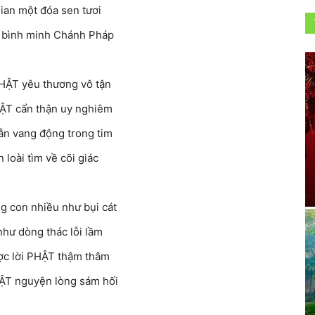
ian một đóa sen tươi
 bình minh Chánh Pháp
HẬT yêu thương vô tận
HẬT cẩn thận uy nghiêm
ẫn vang động trong tim
loài tìm về cõi giác
g con nhiều như bụi cát
hư dòng thác lỗi lầm
ợc lời PHẬT thậm thâm
ẬT nguyện lòng sám hối