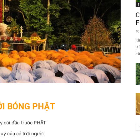
T
C
F
10
Kí
tr
Fa
ỚI BÓNG PHẬT
y cúi đầu trước PHẬT
uý của cả trời người