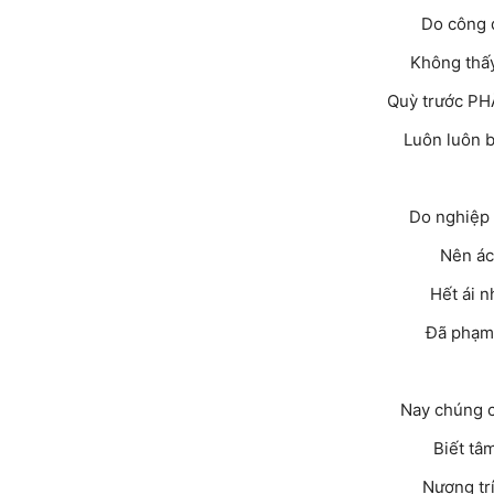
Do công 
Không thấy
Quỳ trước PH
Luôn luôn 
Do nghiệp 
Nên ác
Hết ái n
Đã phạm 
Nay chúng c
Biết tâ
Nương tr