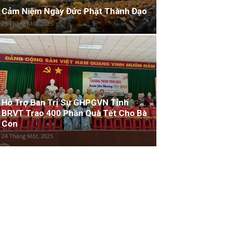
Cảm Niệm Ngày Đức Phật Thành Đạo
25 Tháng Một, 2025
Hỗ Trợ Ban Trị Sự GHPGVN Tỉnh
BRVT Trao 400 Phần Quà Tết Cho Bà
Con
24 Tháng Một, 2025