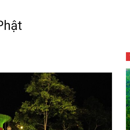
Phật
Tôn
Phật
Quang