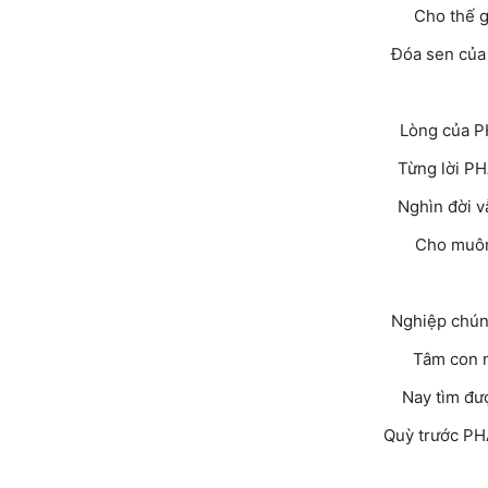
Cho thế g
Đóa sen của
Lòng của P
Từng lời P
Nghìn đời v
Cho muôn 
Nghiệp chún
Tâm con n
Nay tìm đư
Quỳ trước PH