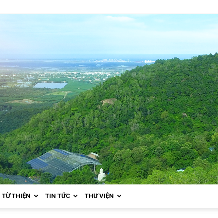
TỪ THIỆN
TIN TỨC
THƯ VIỆN
Thiền