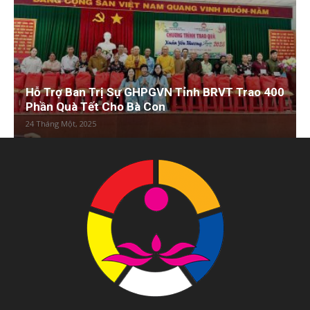
Hỗ Trợ Ban Trị Sự GHPGVN Tỉnh BRVT Trao 400
Phần Quà Tết Cho Bà Con
24 Tháng Một, 2025