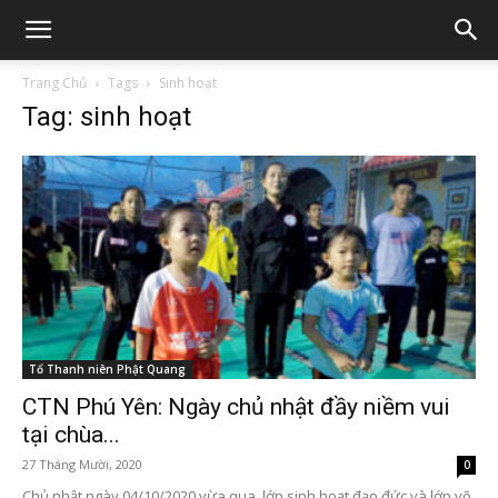
Trang Chủ
Tags
Sinh hoạt
Tag: sinh hoạt
Tổ Thanh niên Phật Quang
CTN Phú Yên: Ngày chủ nhật đầy niềm vui
tại chùa...
27 Tháng Mười, 2020
0
Chủ nhật ngày 04/10/2020 vừa qua, lớp sinh hoạt đạo đức và lớp võ